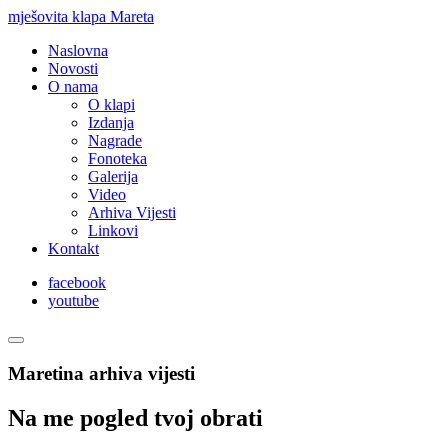
mješovita klapa Mareta
Naslovna
Novosti
O nama
O klapi
Izdanja
Nagrade
Fonoteka
Galerija
Video
Arhiva Vijesti
Linkovi
Kontakt
facebook
youtube
Maretina arhiva vijesti
Na me pogled tvoj obrati