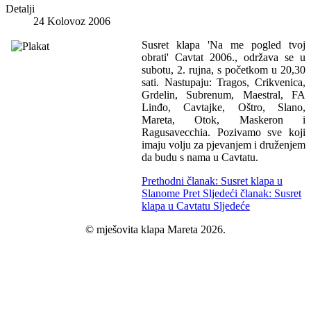
Detalji
24 Kolovoz 2006
Susret klapa 'Na me pogled tvoj
obrati' Cavtat 2006., održava se u
subotu, 2. rujna, s početkom u 20,30
sati. Nastupaju: Tragos, Crikvenica,
Grdelin, Subrenum, Maestral, FA
Linđo, Cavtajke, Oštro, Slano,
Mareta, Otok, Maskeron i
Ragusavecchia. Pozivamo sve koji
imaju volju za pjevanjem i druženjem
da budu s nama u Cavtatu.
Prethodni članak: Susret klapa u
Slanome
Pret
Sljedeći članak: Susret
klapa u Cavtatu
Sljedeće
© mješovita klapa Mareta
2026.